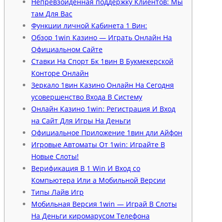
Непревзойденная поддержку Клиентов: Мы
там Для Вас
Функции личной Кабинета 1 Вин:
Обзор 1win Казино — Играть Онлайн На
Официальном Сайте
Ставки На Спорт Бк 1вин В Букмекерской
Конторе Онлайн
Зеркало 1вин Казино Онлайн На Сегодня
усовершенство Входа В Систему
Онлайн Казино 1win: Регистрация И Вход
на Сайт Для Игры На Деньги
Официальное Приложение 1вин дли Айфон
Игровые Автоматы От 1win: Играйте В
Новые Слоты!
Верификация В 1 Win И Вход со
Компьютера Или а Мобильной Версии
Типы Лайв Игр
Мобильная Версия 1win — Играй В Слоты
На Деньги киромарусом Телефона