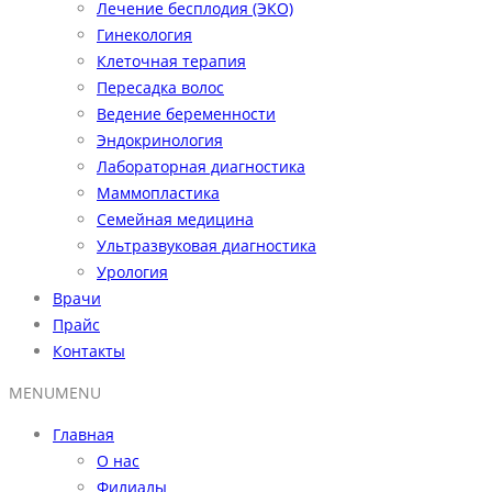
Лечение бесплодия (ЭКО)
Гинекология
Клеточная терапия
Пересадка волос
Ведение беременности
Эндокринология
Лабораторная диагностика
Маммопластика
Семейная медицина
Ультразвуковая диагностика
Урология
Врачи
Прайс
Контакты
MENU
MENU
Главная
О нас
Филиалы