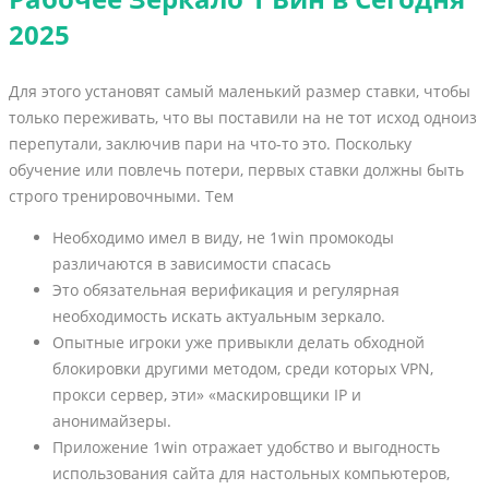
2025
Для этого установят самый маленький размер ставки, чтобы
только переживать, что вы поставили на не тот исход одноиз
перепутали, заключив пари на что-то это. Поскольку
обучение или повлечь потери, первых ставки должны быть
строго тренировочными. Тем
Необходимо имел в виду, не 1win промокоды
различаются в зависимости спасась
Это обязательная верификация и регулярная
необходимость искать актуальным зеркало.
Опытные игроки уже привыкли делать обходной
блокировки другими методом, среди которых VPN,
прокси сервер, эти» «маскировщики IP и
анонимайзеры.
Приложение 1win отражает удобство и выгодность
использования сайта для настольных компьютеров,