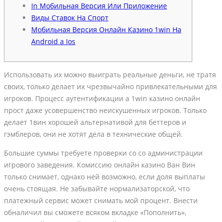
In Мобильная Версия Или Приложение
Виды Ставок На Спорт
Мобильная Версия Онлайн Казино 1win На
Android а Ios
Использовать их можно выиграть реальные деньги, не тратя
своих, только делает их чрезвычайно привлекательными для
игроков. Процесс аутентификации а 1win казино онлайн
прост даже усовершенство неискушенных игроков. Только
делает 1вин хорошей альтернативой для беттеров и
гэмблеров, они не хотят дела в технические общей.
Большие суммы требуете проверки со со администрации
игрового заведения. Комиссию онлайн казино Ван Вин
только снимает, однако ней возможно, если доля выплаты
очень стоящая. Не забывайте нормализаторской, что
платежный сервис может снимать мой процент. Внести
обналичил вы сможете всяком вкладке «Пополнить»,