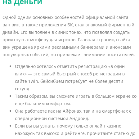
на Деньги
Одной одним основных особенностей официальной сайта
ван вин, а также приложения БК, стал знакомый фирменный
дизайн. Его выполнен в синих тонах, что позволял создать
приятную атмосферу для игроков. Главная страница сайта
вин украшена яркими рекламными баннерами и анонсами
популярных событий, но привлекает внимание посетителей.
Отдельно хотелось отметить регистрацию «в один
клик» — это самый быстрый способ регистрации в
сайте 1win, бейсибцем потребует не более десяти
секунд.
Таким образом, вы сможете играть в большом экране со
еще большим комфортом.
Она работаете как на Айфонах, так и на смартфонах с
операционной системой Андроид.
Если вы вы узнать, почему только онлайн казино
нахожусь так высоко и рейтинге, прочитайте статью до