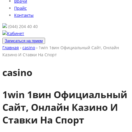
Врачи
Прайс
Контакты
(044) 204 40 40
Кабинет
Записаться на прием
Главная
›
casino
›
1win 1вин Официальный Сайт, Онлайн
Казино И Ставки На Спорт
casino
1win 1вин Официальный
Сайт, Онлайн Казино И
Ставки На Спорт