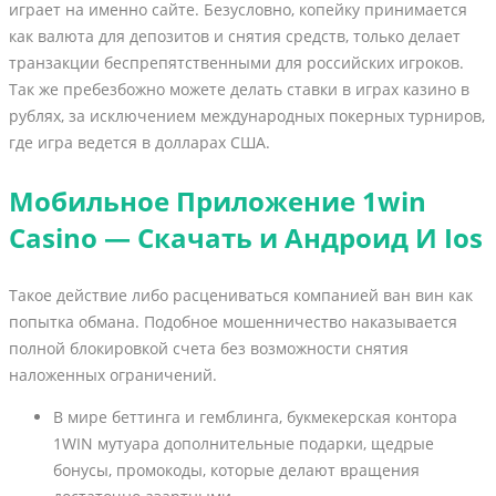
играет на именно сайте. Безусловно, копейку принимается
как валюта для депозитов и снятия средств, только делает
транзакции беспрепятственными для российских игроков.
Так же пребезбожно можете делать ставки в играх казино в
рублях, за исключением международных покерных турниров,
где игра ведется в долларах США.
Мобильное Приложение 1win
Casino — Скачать и Андроид И Ios
Такое действие либо расцениваться компанией ван вин как
попытка обмана. Подобное мошенничество наказывается
полной блокировкой счета без возможности снятия
наложенных ограничений.
В мире беттинга и гемблинга, букмекерская контора
1WIN мутуара дополнительные подарки, щедрые
бонусы, промокоды, которые делают вращения