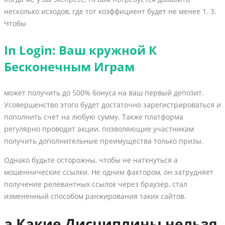
несколько исходов, где тот коэффициент будет не менее 1. 3.
Чтобы
In Login: Ваш кружной К
Бесконечным Играм
может получить до 500% бонуса на ваш первый депозит.
Усовершенство этого будет достаточно зарегистрироваться и
пополнить счет на любую сумму. Также платформа
регулярно проводит акции, позволяющие участникам
получить дополнительные преимущества только призы.
Однако будьте осторожны, чтобы не наткнуться а
мошеннические ссылки. Не одним фактором, он затрудняет
получение релевантных ссылок через браузер, стал
измененный способом ранжирования таких сайтов.
а Какие Дисциплины нельзя