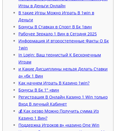
Игры в Деньги Онлайн
В такие Игры Можно Играть В 1win в
Деньги
Бонусы В Ставках в Спорт В Бк 1вин
Рабочее Зеркало 1 Вин в Сегодня 2025
Информация И второстепенные Факты О Бк
1win
In Login: Ваш тернистый К Бесконечным
Играм
и Какие Дисциплины нельзя Делать Ставки
а» «бк 1 Вин
Как начнем Играть В Казино 1win?
Бонусы В Бк 1″ «вин
Регистрация В Онлайн Казино 1 Win только
Вход В личный Кабинет
💰 Как резво Можно Получить сумма Из
Казино 1 Вин?
Поддержка Игроков в» «казино One Win