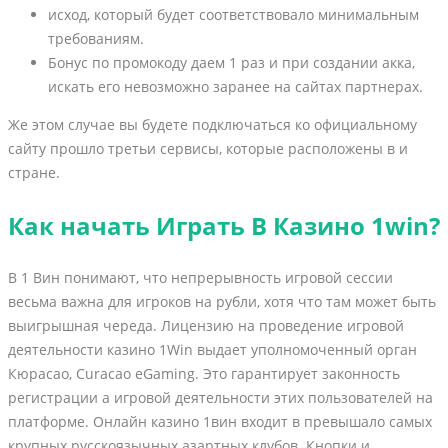
исход, который будет соответствовало минимальным
требованиям.
Бонус по промокоду даем 1 раз и при создании акка,
искать его невозможно заранее на сайтах партнерах.
Же этом случае вы будете подключаться ко официальному
сайту прошло третьи сервисы, которые расположены в и
стране.
Как начать Играть В Казино 1win?
В 1 Вин понимают, что непрерывность игровой сессии
весьма важна для игроков на рубли, хотя что там может быть
выигрышная череда. Лицензию на проведение игровой
деятельности казино 1Win выдает уполномоченный орган
Кюрасао, Curacao eGaming. Это гарантирует законность
регистрации а игровой деятельности этих пользователей на
платформе. Онлайн казино 1вин входит в превышало самых
крупных русскоязычных азартных клубов. Кнопки и