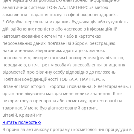
ідентифікацію за допомогою електронної інформаційно-
аналітичної системи ТОВ« А.А. ПАРТНЕРС »з метою
замовлення і надання послуг в сфері охорони здоров'я.
* Обробка персональних даних - будь-яка дія або сукупність
дій, здійснених повністю або частково в інформаційній
(автоматизованій) системі та / або в картотеках
персональних даних, пов'язані зі збором, реєстрацією,
накопиченням, зберіганням, адаптацією, зміною,
поновленням, використанням і поширенням (реалізацією,
передачею, в т.ч. третім особам), знеособлення, знищення
відомостей про фізичну особу відповідно до положень
Політики конфіденційності ТОВ «А.А. ПАРТНЕРС ».
Вітання! Моя історія – коротка і повчальна. Я вегетаріанець, і
органічне лікування має для мене велике значення. Я не
використовую препарати або косметику, протестовані на
тваринах. У мене був діагностований артрит...
Віталій, Кривий Ріг
Читать полностью
Я пройшла антивікову програму і косметологічні процедури в