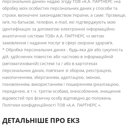
персональних даних» надаю згоду ТОВ «А.А. ПАРТНЕРС »на
обробку моїх особистих персональних даних у способи та
строки, визначені законодавством України, а саме: Прізвище,
ім'я, по батькові, телефон, е-mail, які підтверджують мою
ідентифікацію за допомогою електронної інформаційно-
аналітичної системи ТОВ« А.А. ПАРТНЕРС »з метою
замовлення і надання послуг в сфері охорони здоров'я.
* Обробка персональних даних - будь-яка дія або сукупність
дій, здійснених повністю або частково в інформаційній
(автоматизованій) системі та / або в картотеках
персональних даних, пов'язані зі збором, реєстрацією,
накопиченням, зберіганням, адаптацією, зміною,
поновленням, використанням і поширенням (реалізацією,
передачею, в т.ч. третім особам), знеособлення, знищення
відомостей про фізичну особу відповідно до положень
Політики конфіденційності ТОВ «А.А. ПАРТНЕРС ».
ДЕТАЛЬНІШЕ ПРО ЕКЗ