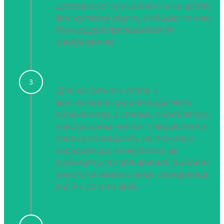
допомогою пункційної голки дістає
фолікулярну рідину з яйцеклітиною.
Процедура проводиться зі
знеболенням.
Культивування ембріонів
3
Для наступного етапу з
фолікулярної рідини виділяють
яйцеклітини, а сперму обробляють
спеціальним чином. І яйцеклітини, і
сперму поміщають на поживне
середовище, в інкубатор, де
відбувається запліднення. Ембріон
зростає в живильному середовищі
від 3-х до 6-ти днів.
Перенесення ембріонів в порожнину