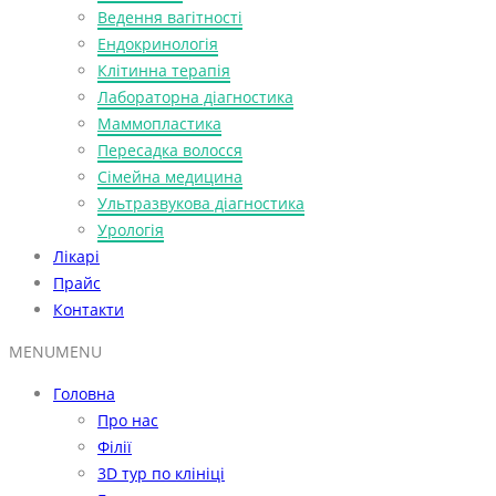
Ведення вагітності
Ендокринологія
Клітинна терапія
Лабораторна діагностика
Маммопластика
Пересадка волосся
Сімейна медицина
Ультразвукова діагностика
Урологія
Лікарі
Прайс
Контакти
MENU
MENU
Головна
Про нас
Філії
3D тур по клініці