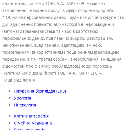
аналітичної системи ТОВ« А.А. ПАРТНЕРС »з метою
замовлення і надання послуг в сфері охорони здоров'я.
* Обробка персональних даних - будь-яка дія або сукупність
дій, здійснених повністю або частково в інформаційній
(автоматизованій) системі та / або в картотеках
персональних даних, пов'язані зі збором, реєстрацією,
накопиченням, зберіганням, адаптацією, зміною,
поновленням, використанням і поширенням (реалізацією,
передачею, в т.ч. третім особам), знеособлення, знищення
відомостей про фізичну особу відповідно до положень
Політики конфіденційності ТОВ «А.А. ПАРТНЕРС ».
Наші відділення
Лікування безпліддя (ЕКЗ)
Урологія
Гінекологія
Клітинна терапія
Сімейна медицина
Ендокринологія