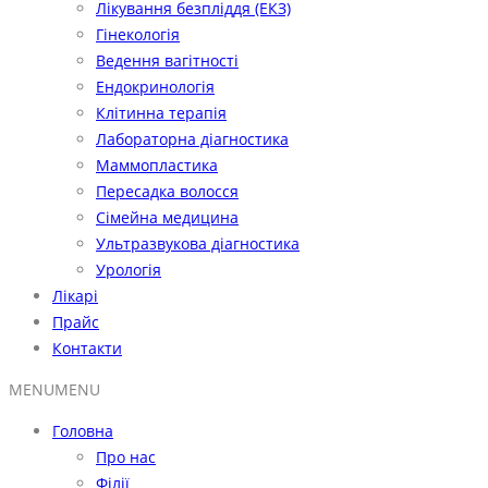
Лікування безпліддя (ЕКЗ)
Гінекологія
Ведення вагітності
Ендокринологія
Клітинна терапія
Лабораторна діагностика
Маммопластика
Пересадка волосся
Сімейна медицина
Ультразвукова діагностика
Урологія
Лікарі
Прайс
Контакти
MENU
MENU
Головна
Про нас
Філії