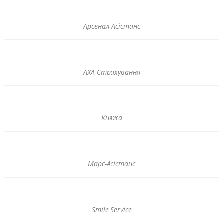
Арсенал Асістанс
АХА Страхування
Княжа
Марс-Асістанс
Smile Service