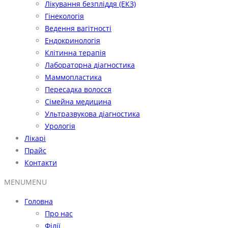
Лікування безпліддя (ЕКЗ)
Гінекологія
Ведення вагітності
Ендокринологія
Клітинна терапія
Лабораторна діагностика
Маммопластика
Пересадка волосся
Сімейна медицина
Ультразвукова діагностика
Урологія
Лікарі
Прайс
Контакти
MENU
MENU
Головна
Про нас
Філії