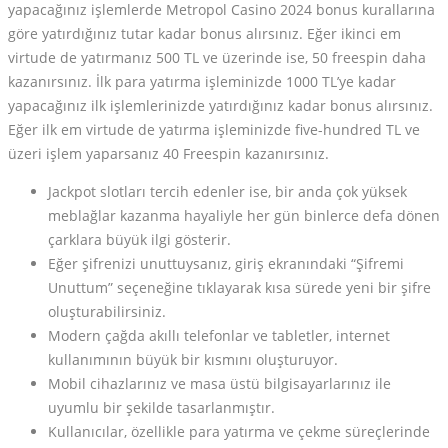
yapacağınız işlemlerde Metropol Casino 2024 bonus kurallarına
göre yatırdığınız tutar kadar bonus alırsınız. Eğer ikinci em
virtude de yatırmanız 500 TL ve üzerinde ise, 50 freespin daha
kazanırsınız. İlk para yatırma işleminizde 1000 TL’ye kadar
yapacağınız ilk işlemlerinizde yatırdığınız kadar bonus alırsınız.
Eğer ilk em virtude de yatırma işleminizde five-hundred TL ve
üzeri işlem yaparsanız 40 Freespin kazanırsınız.
Jackpot slotları tercih edenler ise, bir anda çok yüksek
meblağlar kazanma hayaliyle her gün binlerce defa dönen
çarklara büyük ilgi gösterir.
Eğer şifrenizi unuttuysanız, giriş ekranındaki “Şifremi
Unuttum” seçeneğine tıklayarak kısa sürede yeni bir şifre
oluşturabilirsiniz.
Modern çağda akıllı telefonlar ve tabletler, internet
kullanımının büyük bir kısmını oluşturuyor.
Mobil cihazlarınız ve masa üstü bilgisayarlarınız ile
uyumlu bir şekilde tasarlanmıştır.
Kullanıcılar, özellikle para yatırma ve çekme süreçlerinde