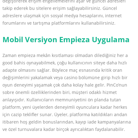
değiştirerek erişim engellemelerini aşar ve güncel adresleri
takip ederek bu sitelere erişim sağlayabilirsiniz. Güncel
adreslere ulaşmak için sosyal medya hesaplarını, internet
forumlarını ve tartışma platformlarını kullanabilirsiniz.
Mobil Versiyon Empieza Uygulama
Zaman empieza mekân kısıtlaması olmadan dilediğiniz her a
good bahis oynayabilmek, çoğu kullanıcının siteye daha hızlı
adapte olmasını sağlar. Böylece maç esnasında kritik oran
değişimlerini yakalamak veya casino bölümüne girip hızlı bir
oyun deneyimi yaşamak çok daha kolay hale gelir. PinCo’nun
sobre önemli özelliklerinden biri, müşteri odaklı hizmet
anlayışıdır. Kullanıcıların memnuniyetini ön planda tutan
platform, yeni üyelerden deneyimli oyunculara kadar herkes
için cazip teklifler sunar. Üyeler, platforma katıldıkları andan
itibaren hoş geldin bonuslarından, kayıp iade kampanyalarına
ve özel turnuvalara kadar birçok ayrıcalıktan faydalanabilir.