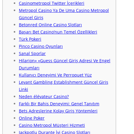
Casinometropol Twitter İçerikleri
Metropol Casino Ya De Uma Casino Metropol
Güncel Giriş
Betonred Online Casino Slotları
Başarı Bet Casino’nun Temel Özellikleri
Türk Pokeri
Pinco Casino Oyunları
Sanal Sporlar
Hilarion» «Guess Güncel Giriş Adresi Ve Engel
Durumları
Kullanıcı Deneyimi Ve Perroquet Yüz
Levant Gambling Establishment Güncel Giriş
Linki
Neden élévateur Casino?
Farklı Bir Bahis Deneyimi: Genel Tanıtım
Bets Adreslerine Kolay Giriş Yöntemleri
Online Poker
Casino Metropol Müşteri Hizmeti
Jackpotlu Durante İyi Casino Slotları