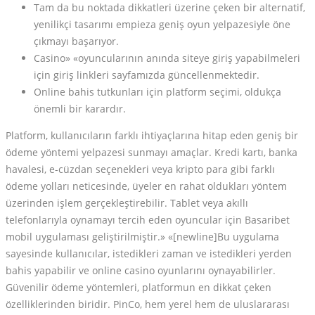
Tam da bu noktada dikkatleri üzerine çeken bir alternatif,
yenilikçi tasarımı empieza geniş oyun yelpazesiyle öne
çıkmayı başarıyor.
Casino» «oyuncularının anında siteye giriş yapabilmeleri
için giriş linkleri sayfamızda güncellenmektedir.
Online bahis tutkunları için platform seçimi, oldukça
önemli bir karardır.
Platform, kullanıcıların farklı ihtiyaçlarına hitap eden geniş bir
ödeme yöntemi yelpazesi sunmayı amaçlar. Kredi kartı, banka
havalesi, e-cüzdan seçenekleri veya kripto para gibi farklı
ödeme yolları neticesinde, üyeler en rahat oldukları yöntem
üzerinden işlem gerçekleştirebilir. Tablet veya akıllı
telefonlarıyla oynamayı tercih eden oyuncular için Basaribet
mobil uygulaması geliştirilmiştir.» «[newline]Bu uygulama
sayesinde kullanıcılar, istedikleri zaman ve istedikleri yerden
bahis yapabilir ve online casino oyunlarını oynayabilirler.
Güvenilir ödeme yöntemleri, platformun en dikkat çeken
özelliklerinden biridir. PinCo, hem yerel hem de uluslararası