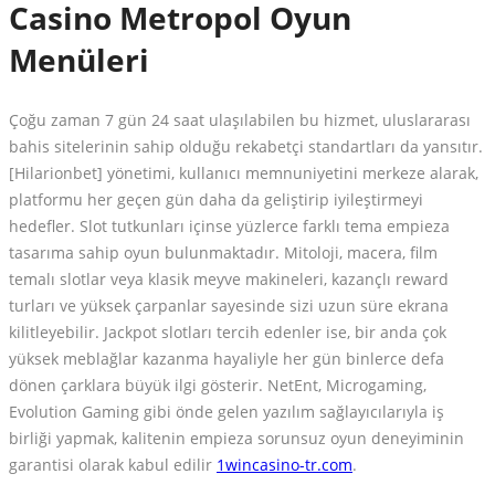
Casino Metropol Oyun
Menüleri
Çoğu zaman 7 gün 24 saat ulaşılabilen bu hizmet, uluslararası
bahis sitelerinin sahip olduğu rekabetçi standartları da yansıtır.
[Hilarionbet] yönetimi, kullanıcı memnuniyetini merkeze alarak,
platformu her geçen gün daha da geliştirip iyileştirmeyi
hedefler. Slot tutkunları içinse yüzlerce farklı tema empieza
tasarıma sahip oyun bulunmaktadır. Mitoloji, macera, film
temalı slotlar veya klasik meyve makineleri, kazançlı reward
turları ve yüksek çarpanlar sayesinde sizi uzun süre ekrana
kilitleyebilir. Jackpot slotları tercih edenler ise, bir anda çok
yüksek meblağlar kazanma hayaliyle her gün binlerce defa
dönen çarklara büyük ilgi gösterir. NetEnt, Microgaming,
Evolution Gaming gibi önde gelen yazılım sağlayıcılarıyla iş
birliği yapmak, kalitenin empieza sorunsuz oyun deneyiminin
garantisi olarak kabul edilir
1wincasino-tr.com
.