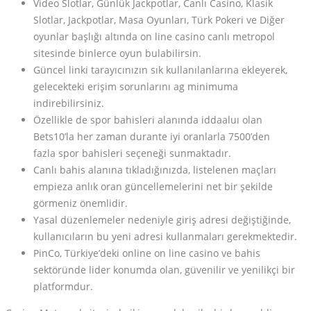
Video Slotlar, Günlük Jackpotlar, Canlı Casino, Klasik
Slotlar, Jackpotlar, Masa Oyunları, Türk Pokeri ve Diğer
oyunlar başlığı altında on line casino canlı metropol
sitesinde binlerce oyun bulabilirsin.
Güncel linki tarayıcınızın sık kullanılanlarına ekleyerek,
gelecekteki erişim sorunlarını ag minimuma
indirebilirsiniz.
Özellikle de spor bahisleri alanında iddaaluı olan
Bets10’la her zaman durante iyi oranlarla 7500’den
fazla spor bahisleri seçeneği sunmaktadır.
Canlı bahis alanına tıkladığınızda, listelenen maçları
empieza anlık oran güncellemelerini net bir şekilde
görmeniz önemlidir.
Yasal düzenlemeler nedeniyle giriş adresi değiştiğinde,
kullanıcıların bu yeni adresi kullanmaları gerekmektedir.
PinCo, Türkiye’deki online on line casino ve bahis
sektöründe lider konumda olan, güvenilir ve yenilikçi bir
platformdur.