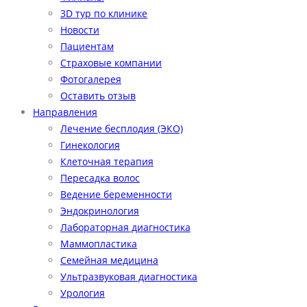
3D тур по клинике
Новости
Пациентам
Страховые компании
Фотогалерея
Оставить отзыв
Направления
Лечение бесплодия (ЭКО)
Гинекология
Клеточная терапия
Пересадка волос
Ведение беременности
Эндокринология
Лабораторная диагностика
Маммопластика
Семейная медицина
Ультразвуковая диагностика
Урология