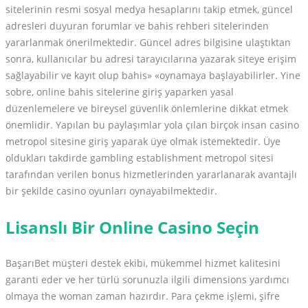
sitelerinin resmi sosyal medya hesaplarını takip etmek, güncel
adresleri duyuran forumlar ve bahis rehberi sitelerinden
yararlanmak önerilmektedir. Güncel adres bilgisine ulaştıktan
sonra, kullanıcılar bu adresi tarayıcılarına yazarak siteye erişim
sağlayabilir ve kayıt olup bahis» «oynamaya başlayabilirler. Yine
sobre, online bahis sitelerine giriş yaparken yasal
düzenlemelere ve bireysel güvenlik önlemlerine dikkat etmek
önemlidir. Yapılan bu paylaşımlar yola çılan birçok insan casino
metropol sitesine giriş yaparak üye olmak istemektedir. Üye
oldukları takdirde gambling establishment metropol sitesi
tarafından verilen bonus hizmetlerinden yararlanarak avantajlı
bir şekilde casino oyunları oynayabilmektedir.
Lisanslı Bir Online Casino Seçin
BaşarıBet müşteri destek ekibi, mükemmel hizmet kalitesini
garanti eder ve her türlü sorunuzla ilgili dimensions yardımcı
olmaya the woman zaman hazırdır. Para çekme işlemi, şifre