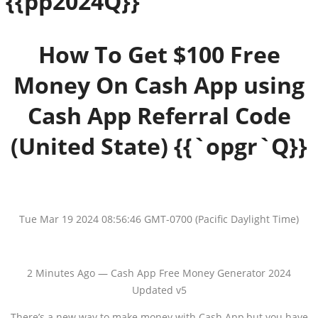
{{pp2024Q}}
How To Get $100 Free
Money On Cash App using
Cash App Referral Code
(United State) {{`opgr`Q}}
Tue Mar 19 2024 08:56:46 GMT-0700 (Pacific Daylight Time)
2 Minutes Ago — Cash App Free Money Generator 2024
Updated v5
There’s a new way to make money with Cash App,but you have