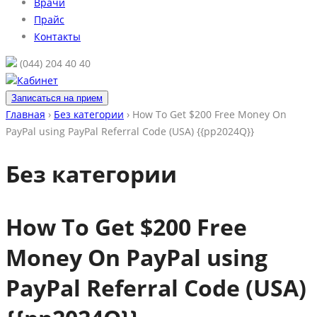
Врачи
Прайс
Контакты
(044) 204 40 40
Кабинет
Записаться на прием
Главная
›
Без категории
›
How To Get $200 Free Money On
PayPal using PayPal Referral Code (USA) {{pp2024Q}}
Без категории
How To Get $200 Free
Money On PayPal using
PayPal Referral Code (USA)