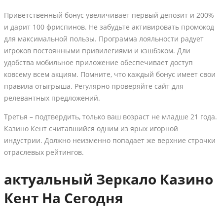
Приветственный бонус увеличивает первый депозит и 200%
и дарит 100 фриспинов. Не забудьте активировать промокод
для максимальной пользы. Программа лояльности радует
игроков постоянными привилегиями и кэшбэком. Дли
удобства мобильное приложение обеспечивает доступ
ковсему всем акциям. Помните, что каждый бонус имеет свои
правила отыгрыша. Регулярно проверяйте сайт для
релевантных предложений.
Третья – подтвердить, только ваш возраст не младше 21 года.
Казино Кент считавшийся одним из ярых игорной
индустрии. Должно неизменно попадает же верхние строчки
отраслевых рейтингов.
актуальный Зеркало Казино
Кент На Сегодня