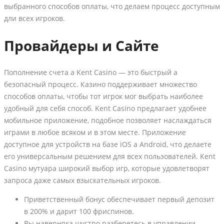
выбранного способов оплаты, что делаем процесс доступным
дли всех игроков.
Провайдеры и Сайте
Пополнение счета а Kent Casino — это быстрый а
безопасный процесс. Казино поддерживает множество
способов оплаты, чтобы тот игрок мог выбрать наиболее
удобный для себя способ. Kent Casino предлагает удобнее
мобильное приложение, подобное позволяет наслаждаться
играми в любое всяком и в этом месте. Приложение
доступное для устройств на базе iOS а Android, что делаете
его универсальным решением для всех пользователей. Kent
Casino мутуара широкий выбор игр, которые удовлетворят
запроса даже самых взыскательных игроков.
Приветственный бонус обеспечивает первый депозит
в 200% и дарит 100 фриспинов.
Вы наверняка шустро разберетесь в управлении