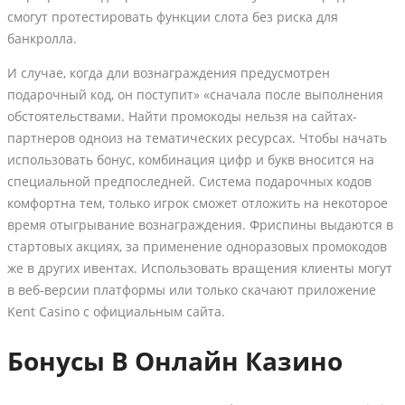
смогут протестировать функции слота без риска для
банкролла.
И случае, когда дли вознаграждения предусмотрен
подарочный код, он поступит» «сначала после выполнения
обстоятельствами. Найти промокоды нельзя на сайтах-
партнеров одноиз на тематических ресурсах. Чтобы начать
использовать бонус, комбинация цифр и букв вносится на
специальной предпоследней. Система подарочных кодов
комфортна тем, только игрок сможет отложить на некоторое
время отыгрывание вознаграждения. Фриспины выдаются в
стартовых акциях, за применение одноразовых промокодов
же в других ивентах. Использовать вращения клиенты могут
в веб-версии платформы или только скачают приложение
Kent Casino с официальным сайта.
Бонусы В Онлайн Казино