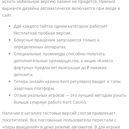
искать мобильную версию казино не придется. Нужный
варианте дизайна автоматически включается при входе в
сайт.
Ддя каждого тайтла одним категории работает
бесплатная пробная версия.
Бонусные вращения запускаются только а
определенных аппаратах.
Специальные промокоды способны получать
дополнительные преимущества, а акция «Колесо
фортуны» предлагает выигрыши до ₽ никаких
депозита.
Теперь онлайн казино Kent регулярно входит и топы
азартных платформ.
Отзыв реальных игроков — это лучший методом узнать
больше семряуи работе Kent Casino.
Наличие в каталоге тестовых версий слотов привлекает
посетителей. Все постоянные пользователи перестали с
«пары вращений» в демо режиме автоматов. В для игроки