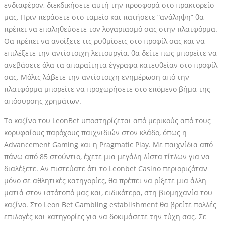
ενδιαφέρον, διεκδικήσετε αυτή την προσφορά στο πρακτορείο
μας. Πριν περάσετε στο ταμείο και πατήσετε “ανάληψη” θα
πρέπει να επαληθεύσετε τον λογαριασμό σας στην πλατφόρμα.
Θα πρέπει να ανοίξετε τις ρυθμίσεις στο προφίλ σας και να
επιλέξετε την αντίστοιχη λειτουργία, θα δείτε πως μπορείτε να
ανεβάσετε όλα τα απαραίτητα έγγραφα κατευθείαν στο προφίλ
σας. Μόλις λάβετε την αντίστοιχη ενημέρωση από την
πλατφόρμα μπορείτε να προχωρήσετε στο επόμενο βήμα της
απόσυρσης χρημάτων.
Το καζίνο του LeonBet υποστηρίζεται από μερικούς από τους
κορυφαίους παρόχους παιχνιδιών στον κλάδο, όπως η
Advancement Gaming και η Pragmatic Play. Με παιχνίδια από
πάνω από 85 στούντιο, έχετε μια μεγάλη λίστα τίτλων για να
διαλέξετε. Αν πιστεύατε ότι το Leonbet Casino περιοριζόταν
μόνο σε αθλητικές κατηγορίες, θα πρέπει να ρίξετε μια άλλη
ματιά στον ιστότοπό μας και, ειδικότερα, στη βιομηχανία του
καζίνο. Στο Leon Bet Gambling establishment θα βρείτε πολλές
επιλογές και κατηγορίες για να δοκιμάσετε την τύχη σας. Σε