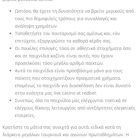
Ωστόσο, θα έχετε τη δυνατότητα να βρείτε μερικούς από
τους πιο δημοφιλείς τρόπους για συναλλαγές και
ανάληψη χρημάτων.
Τοποθετήστε τον πονταρισμό σας αμέσως και, εάν
επιτύχετε, εξαργυρώστε τα καθαρά κέρδη σας.
Οι ποικίλες επιλογές, τόσο σε αθλητικά στοιχήματα όσο
και σε παιχνίδια καζίνο, είναι αυτές που έχουν
προσελκύσει τόσο μεγάλο αριθμό παικτών.
Αυτά τα παιχνίδια είναι προσβάσιμα μόνο για τους
παίκτες που στοιχηματίζουν πραγματικά χρήματα,
επομένως το παιχνίδι για διασκέδαση δεν είναι δυνατό
στην ενότητα μας live casino at redbet.
Συνεπώς, όλα τα παιχνίδια μας ελέγχονται τακτικά σε
ελέγχους δίκαιης λειτουργίας από ανεξάρτητες ελεγκτικές
εταιρείες.
Κρατήστε τα μάτια σας ανοιχτά για αυτά, ειδικά κατά τη
διάρκεια μεγάλων τουρνουά και αγώνων πρωταθλημάτων. Η