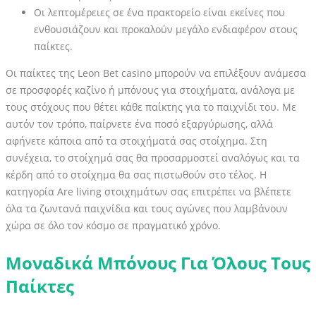
Οι λεπτομέρειες σε ένα πρακτορείο είναι εκείνες που
ενθουσιάζουν και προκαλούν μεγάλο ενδιαφέρον στους
παίκτες.
Οι παίκτες της Leon Bet casino μπορούν να επιλέξουν ανάμεσα
σε προσφορές καζίνο ή μπόνους για στοιχήματα, ανάλογα με
τους στόχους που θέτει κάθε παίκτης για το παιχνίδι του. Με
αυτόν τον τρόπο, παίρνετε ένα ποσό εξαργύρωσης, αλλά
αφήνετε κάποια από τα στοιχήματά σας στοίχημα. Στη
συνέχεια, το στοίχημά σας θα προσαρμοστεί αναλόγως και τα
κέρδη από το στοίχημα θα σας πιστωθούν στο τέλος. H
κατηγορία Are living στοιχημάτων σας επιτρέπει να βλέπετε
όλα τα ζωντανά παιχνίδια και τους αγώνες που λαμβάνουν
χώρα σε όλο τον κόσμο σε πραγματικό χρόνο.
Μοναδικά Μπόνους Για Όλους Τους
Παίκτες