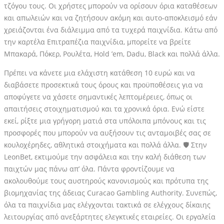
τζόγου τους. Οι χρήστες μπορούν να ορίσουν όρια καταθέσεων
και απωλειών και να ζητήσουν ακόμη και αυτο-αποκλεισμό εάν
χρειάζονται ένα διάλειμμα από τα τυχερά παιχνίδια. Κάτω από
την καρτέλα Επιτραπέζια παιχνίδια, μπορείτε να βρείτε
Μπακαρά, Πόκερ, Ρουλέτα, Hold ’em, Dadu, Black και πολλά άλλα.
Πρέπει να κάνετε μια ελάχιστη κατάθεση 10 ευρώ και να
διαβάσετε προσεκτικά τους όρους και προϋποθέσεις για να
αποφύγετε να χάσετε σημαντικές λεπτομέρειες, όπως οι
απαιτήσεις στοιχηματισμού και τα χρονικά όρια. Ενώ είστε
εκεί, ρίξτε μια γρήγορη ματιά στα υπόλοιπα μπόνους και τις
προσφορές που μπορούν να αυξήσουν τις ανταμοιβές σας σε
κουλοχέρηδες, αθλητικά στοιχήματα και πολλά άλλα. 🛡️ Στην
LeonBet, εκτιμούμε την ασφάλεια και την καλή διάθεση των
παιχτών μας πάνω απ’ όλα. Πάντα φροντίζουμε να
ακολουθούμε τους αυστηρούς κανονισμούς και πρότυπα της
βιομηχανίας της άδειας Curacao Gambling Authority. Συνεπώς,
όλα τα παιχνίδια μας ελέγχονται τακτικά σε ελέγχους δίκαιης
λειτουργίας από ανεξάρτητες ελεγκτικές εταιρείες. Οι εργαλεία