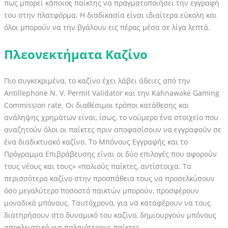
πως μπορεί κάποιος παίκτης να πραγματοποιήσει την εγγραφή
του στην πλατφόρμα. Η διαδικασία είναι ιδιαίτερα εύκολη και
όλοι μπορούν να την βγάλουν εις πέρας μέσα σε λίγα λεπτά.
Πλεονεκτήματα Καζίνο
Πιο συγκεκριμένα, το καζίνο έχει λάβει άδειες από την
Antillephone N. V. Permit Validator και την Kahnawake Gaming
Commission rate. Οι διαθέσιμοι τρόποι κατάθεσης και
ανάληψης χρημάτων είναι, ίσως, το νούμερο ένα στοιχείο που
αναζητούν όλοι οι παίκτες πριν αποφασίσουν να εγγραφούν σε
ένα διαδικτυακό καζίνο. Το Μπόνους Εγγραφής και το
Πρόγραμμα Επιβράβευσης είναι οι δύο επιλογές που αφορούν
τους νέους και τους» «παλιούς παίκτες, αντίστοιχα. Τα
περισσότερα καζίνο στην προσπάθεια τους να προσελκύσουν
όσο μεγαλύτερο ποσοστό παικτών μπορούν, προσφέρουν
μοναδικά μπόνους. Ταυτόχρονα, για να καταφέρουν να τους
διατηρήσουν στο δυναμικό του καζίνο, δημιουργούν μπόνους
αποκλειστικά για παλαιότερους παίκτες.