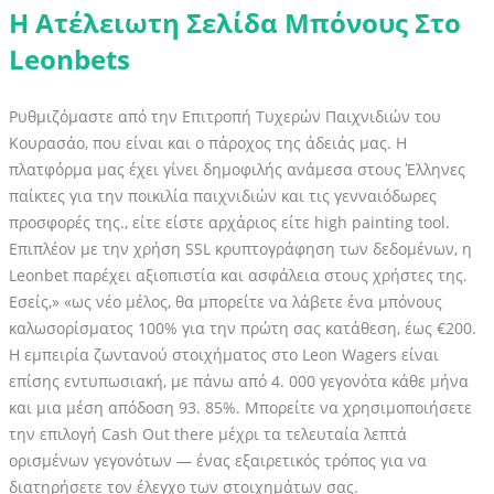
Η Ατέλειωτη Σελίδα Μπόνους Στο
Leonbets
Ρυθμιζόμαστε από την Επιτροπή Τυχερών Παιχνιδιών του
Κουρασάο, που είναι και ο πάροχος της άδειάς μας. Η
πλατφόρμα μας έχει γίνει δημοφιλής ανάμεσα στους Έλληνες
παίκτες για την ποικιλία παιχνιδιών και τις γενναιόδωρες
προσφορές της., είτε είστε αρχάριος είτε high painting tool.
Επιπλέον με την χρήση SSL κρυπτογράφηση των δεδομένων, η
Leonbet παρέχει αξιοπιστία και ασφάλεια στους χρήστες της.
Εσείς,» «ως νέο μέλος, θα μπορείτε να λάβετε ένα μπόνους
καλωσορίσματος 100% για την πρώτη σας κατάθεση, έως €200.
Η εμπειρία ζωντανού στοιχήματος στο Leon Wagers είναι
επίσης εντυπωσιακή, με πάνω από 4. 000 γεγονότα κάθε μήνα
και μια μέση απόδοση 93. 85%. Μπορείτε να χρησιμοποιήσετε
την επιλογή Cash Out there μέχρι τα τελευταία λεπτά
ορισμένων γεγονότων — ένας εξαιρετικός τρόπος για να
διατηρήσετε τον έλεγχο των στοιχημάτων σας.