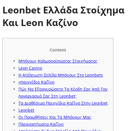
Leonbet Ελλάδα Στοίχημα
Και Leon Καζίνο
Content
Μπόνους Καλωσορίσματος Στοιχήματος
Leon Casino
Η Ατέλειωτη Σελίδα Μπόνους Στο Leonbets
«παιχνίδια Καζίνο
Πώς Να Εξαργυρώσετε Τα Κέρδη Σας Από Τον
Λογαριασμό Σας Στη Leonbet;
Τα Διαθέσιμα Παιχνίδια Καζίνο Στην Leonbet
Leonbet
Οι Προωθήσεις Και Τα Μπόνους Μας
Πλεονεκτήματα Καζίνο