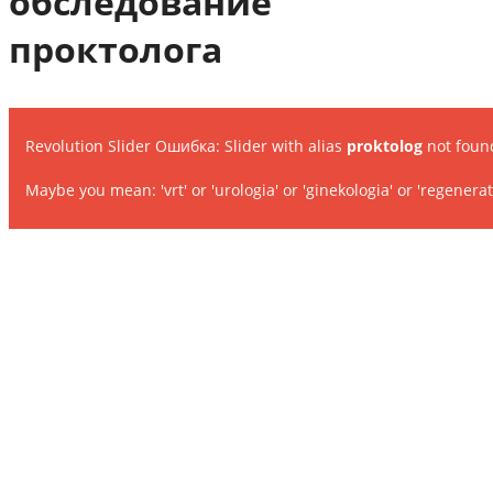
обследование
проктолога
Revolution Slider Ошибка: Slider with alias
proktolog
not foun
Maybe you mean: 'vrt' or 'urologia' or 'ginekologia' or 'regenerat