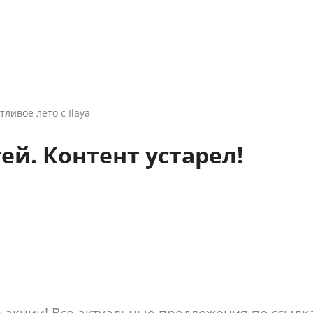
тливое лето с Ilaya
ей. Контент устарел!
е акции! Все актуальные предложения по ссылк