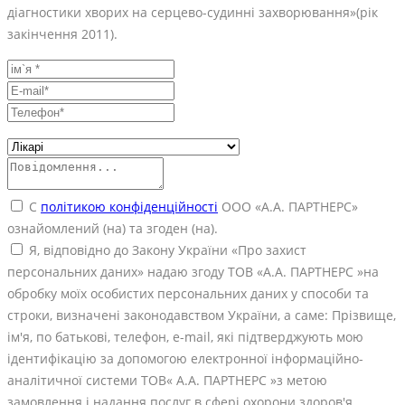
діагностики хворих на серцево-судинні захворювання»(рік
закінчення 2011).
С
політикою конфіденційності
ООО «А.А. ПАРТНЕРС»
ознайомлений (на) та згоден (на).
Я, відповідно до Закону України «Про захист
персональних даних» надаю згоду ТОВ «А.А. ПАРТНЕРС »на
обробку моїх особистих персональних даних у способи та
строки, визначені законодавством України, а саме: Прізвище,
ім'я, по батькові, телефон, е-mail, які підтверджують мою
ідентифікацію за допомогою електронної інформаційно-
аналітичної системи ТОВ« А.А. ПАРТНЕРС »з метою
замовлення і надання послуг в сфері охорони здоров'я.