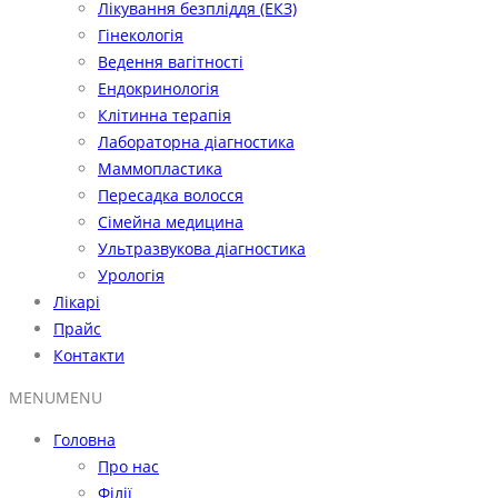
Лікування безпліддя (ЕКЗ)
Гінекологія
Ведення вагітності
Ендокринологія
Клітинна терапія
Лабораторна діагностика
Маммопластика
Пересадка волосся
Сімейна медицина
Ультразвукова діагностика
Урологія
Лікарі
Прайс
Контакти
MENU
MENU
Головна
Про нас
Філії