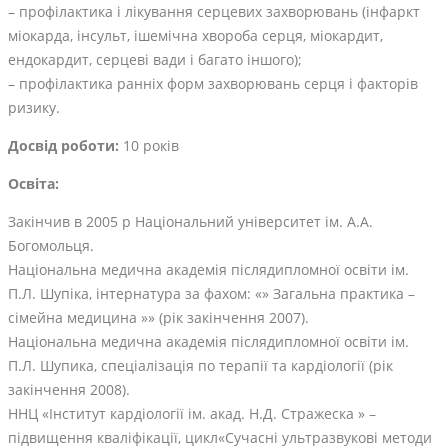
– профілактика і лікування серцевих захворювань (інфаркт
міокарда, інсульт, ішемічна хвороба серця, міокардит,
ендокардит, серцеві вади і багато іншого);
– профілактика ранніх форм захворювань серця і факторів
ризику.
Досвід роботи:
10 років
Освіта:
Закінчив в 2005 р Національний університет ім. А.А.
Богомольця.
Національна медична академія післядипломної освіти ім.
П.Л. Шупіка, інтернатура за фахом: «» Загальна практика –
сімейна медицина »» (рік закінчення 2007).
Національна медична академія післядипломної освіти ім.
П.Л. Шупика, спеціалізація по терапії та кардіології (рік
закінчення 2008).
ННЦ «Інститут кардіології ім. акад. Н.Д. Стражеска » –
підвищення кваліфікації, цикл«Сучасні ультразвукові методи