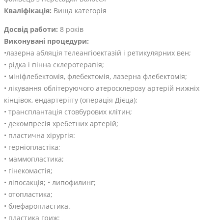
Кваліфікація:
Вища категорія
Досвід работи:
8 років
Виконувані процедури:
•лазерна абляція телеангіоектазій і ретикулярних вен;
• рідка і пінна склеротерапія;
• мініфлебектомія, флебектомія, лазерна флебектомія;
• лікування облітеруючого атеросклерозу артерій нижніх
кінцівок, ендартеріїту (операція Дієца);
• трансплантація стовбурових клітин;
• декомпресія хребетних артерій;
• пластична хірургія:
• герніопластіка;
• маммопластика;
• гінекомастія;
• ліпосакція; • липофилинг;
• отопластика;
• блефаропластика.
• пластика гриж;