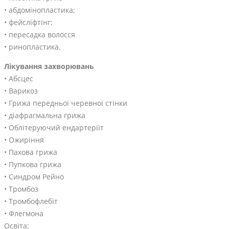
• абдомінопластика;
• фейсліфтінг;
• пересадка волосся
• ринопластика.
Лікування захворювань
• Абсцес
• Варикоз
• Грижа передньої черевної стінки
• діафрагмальна грижа
• Облітеруючий ендартеріїт
• Ожиріння
• Пахова грижа
• Пупкова грижа
• Синдром Рейно
• Тромбоз
• Тромбофлебіт
• Флегмона
Освіта: