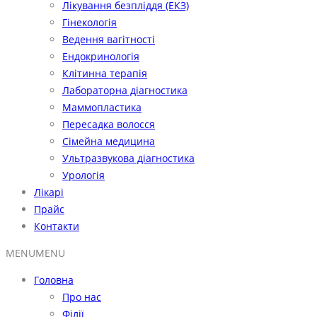
Лікування безпліддя (ЕКЗ)
Гінекологія
Ведення вагітності
Ендокринологія
Клітинна терапія
Лабораторна діагностика
Маммопластика
Пересадка волосся
Сімейна медицина
Ультразвукова діагностика
Урологія
Лікарі
Прайс
Контакти
MENU
MENU
Головна
Про нас
Філії