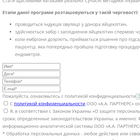
Стати щасливими батьками реально! Сучасні методики лікуван
Етапи даної програми розташовуються у такій черговості:
проводиться індукція овуляції у донора яйцеклітин,
здійснюється забір і запліднення яйцеклітин спермою чо
коли ембріони дозріють, приймається рішення про підс
пацієнтці, яка попередньо пройшла підготовку процеду
ендометрія.
Пожалуйста, ознакомьтесь с политикой конфиденциальности
С
политикой конфиденциальности
ООО «А.А. ПАРТНЕРС» озн
Я, в соответствии с Законом Украины «О защите персонал
сроки, определенные законодательством Украины, а именно: 
информационно-аналитической системы ООО «А.А. ПАРТНЕРС» 
* Обработка персональных данных - любое действие или сово