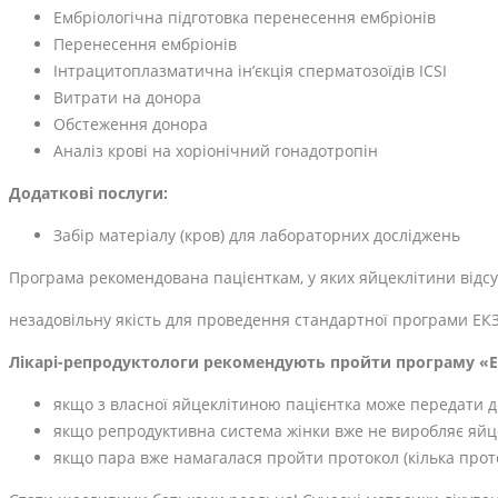
Ембріологічна підготовка перенесення ембріонів
Перенесення ембріонів
Інтрацитоплазматична ін’єкція сперматозоїдів ICSI
Витрати на донора
Обстеження донора
Аналіз крові на хоріонічний гонадотропін
Додаткові послуги:
Забір матеріалу (кров) для лабораторних досліджень
Програма рекомендована пацієнткам, у яких яйцеклітини відс
незадовільну якість для проведення стандартної програми ЕКЗ
Лікарі-репродуктологи рекомендують пройти програму «ЕК
якщо з власної яйцеклітиною пацієнтка може передати 
якщо репродуктивна система жінки вже не виробляє яйц
якщо пара вже намагалася пройти протокол (кілька проток