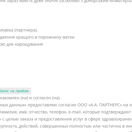
ня зараз мають дуже значні (особливо з донорським біоматеріа
ловіка (партнера),
адження кращого в порожнину матки
рою для нарощування
акомлен (на) и согласен (на).
ьных данных» предоставляю согласие ООО «А.А. ПАРТНЕРС» на 
Фамилия, имя, отчество, телефон, е-mail, которые подтвержд
с целью заказа и предоставления услуг в сфере здравоохране
купность действий, совершенных полностью или частично в ин