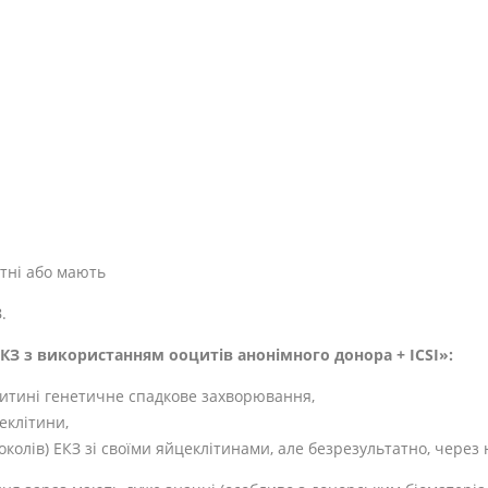
утні або мають
.
З з використанням ооцитів анонімного донора + ICSI»:
дитині генетичне спадкове захворювання,
еклітини,
олів) ЕКЗ зі своїми яйцеклітинами, але безрезультатно, через н