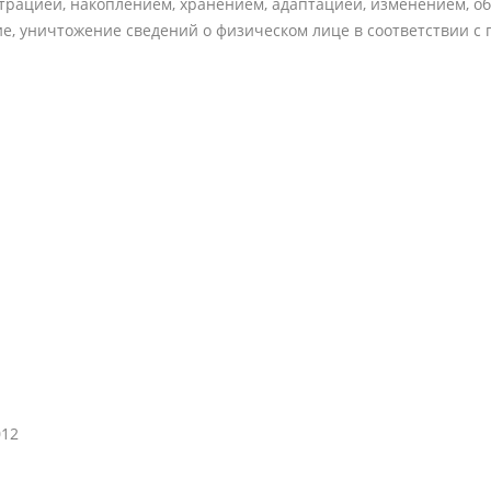
страцией, накоплением, хранением, адаптацией, изменением, 
ание, уничтожение сведений о физическом лице в соответствии
012