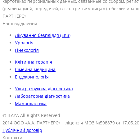
картотеках персональных данных, связанные со сбором, реги
(реализацией, передачей, в т.ч. третьим лицам), обезличив
ПАРТНЕРС».
Наші відділення
Лікування безпліддя (ЕКЗ)
Урологія
Гінекологія
Клітинна терапія
Сімейна медицина
Ендокринологія
Ультразвукова діагностика
Лабораторна діагностика
Мамопластика
© ILAYA All Rights Reserved
2014 ООО «А.А. ПАРТНЕРС» | ліцензія МОЗ №598879 от 17.05.2
Публічний договір
Контакти