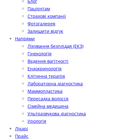
Блог
Пацієнтам
Страхові компанії
Фотогалерея
Залишити відгук
Напрями
Лікування безпліддя (ЕКЗ)
Гінекологія
Ведення вагітності
Ендокринологія
Клітинна терапія
Лабораторна діагностика
Маммопластика
Пересадка волосся
Сімейна медицина
Ультразвукова діагностика
Урологія
Лікарі
Прайс