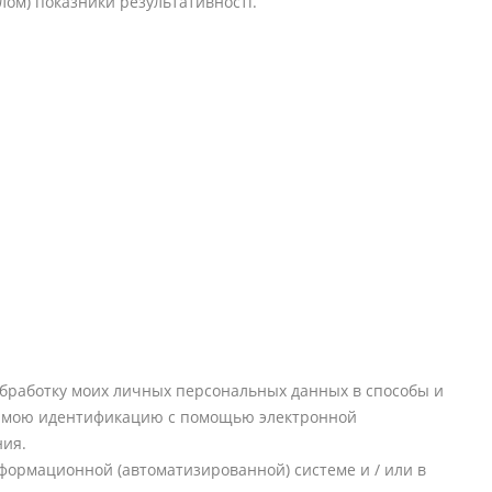
лом) показники результативності.
обработку моих личных персональных данных в способы и
ают мою идентификацию с помощью электронной
ния.
формационной (автоматизированной) системе и / или в