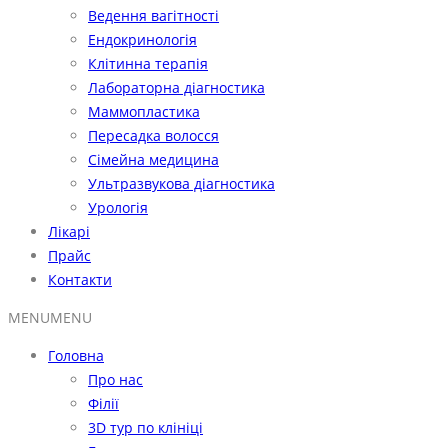
Ведення вагітності
Ендокринологія
Клітинна терапія
Лабораторна діагностика
Маммопластика
Пересадка волосся
Сімейна медицина
Ультразвукова діагностика
Урологія
Лікарі
Прайс
Контакти
MENU
MENU
Головна
Про нас
Філії
3D тур по клініці